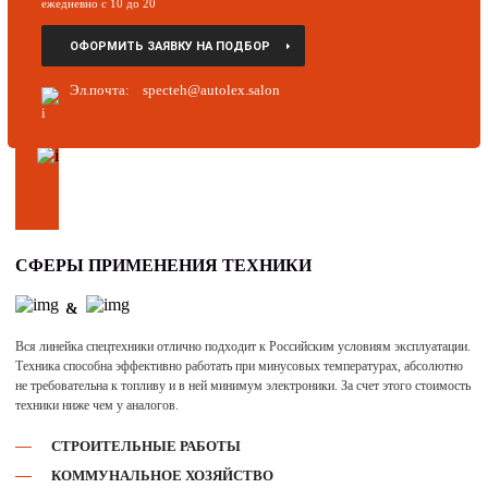
ежедневно с 10 до 20
ОФОРМИТЬ ЗАЯВКУ НА ПОДБОР
Эл.почта:
specteh@autolex.salon
ИДЕАЛЬНО
ПОДХОДИТ ДЛЯ
ЭКСПЛУАТАЦИИ
В РОССИИ
СФЕРЫ ПРИМЕНЕНИЯ ТЕХНИКИ
&
Вся линейка спецтехники отлично подходит к Российским условиям эксплуатации.
Техника способна эффективно работать при минусовых температурах, абсолютно
не требовательна к топливу и в ней минимум электроники. За счет этого стоимость
техники ниже чем у аналогов.
СТРОИТЕЛЬНЫЕ РАБОТЫ
КОММУНАЛЬНОЕ ХОЗЯЙСТВО