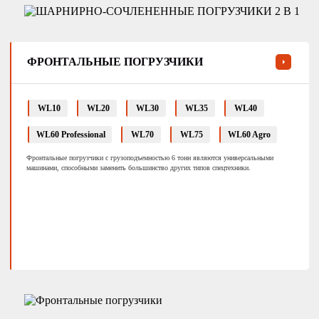
ФРОНТАЛЬНЫЕ ПОГРУЗЧИКИ
WL10
WL20
WL30
WL35
WL40
WL60 Professional
WL70
WL75
WL60 Agro
Фронтальные погрузчики с грузоподъемностью 6 тонн являются универсальными
машинами, способными заменить большинство других типов спецтехники.