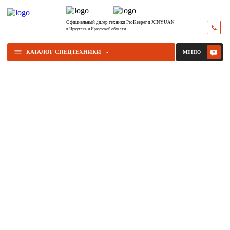
Официальный дилер техники ProKeeper и XINYUAN
в Иркутске и Иркутской области
КАТАЛОГ СПЕЦТЕХНИКИ
МЕНЮ
ФРОНТАЛЬНЫЕ ПОГРУЗЧИКИ
от 1 700 000 руб.
Фронтальный погрузчик – разновидность спецтехники для выполнения
погрузочно-разгрузочных и других видов работ.
ПЕРЕЙТИ В КАТЕГОРИЮ