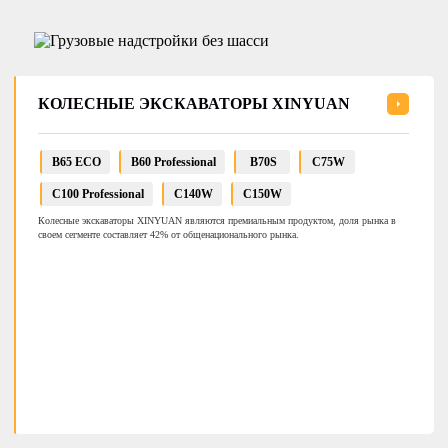
КОЛЕСНЫЕ ЭКСКАВАТОРЫ XINYUAN
B65 ECO
B60 Professional
B70S
C75W
C100 Professional
C140W
C150W
Колесные экскаваторы XINYUAN являются премиальным продуктом, доля рынка в
своем сегменте составляет 42% от общенационального рынка.