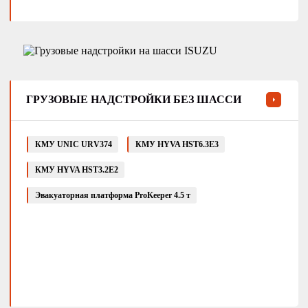
ГРУЗОВЫЕ НАДСТРОЙКИ БЕЗ ШАССИ
КМУ UNIC URV374
КМУ HYVA HST6.3E3
КМУ HYVA HST3.2E2
Эвакуаторная платформа ProKeeper 4.5 т