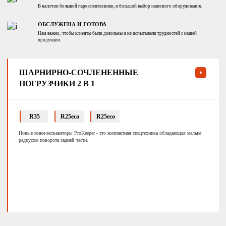
В наличии большой парк спецтехники, и большой выбор навесного оборудования.
ОБСЛУЖЕНА И ГОТОВА
Нам важно, чтобы клиенты были довольны и не испытывали трудностей с нашей
продукции.
ШАРНИРНО-СОЧЛЕНЕННЫЕ
ПОГРУЗЧИКИ 2 В 1
R35
R25eco
R25eco
Новые мини-экскаваторы ProKeeper - это компактная спецтехника обладающая малым
радиусом поворота задней части.