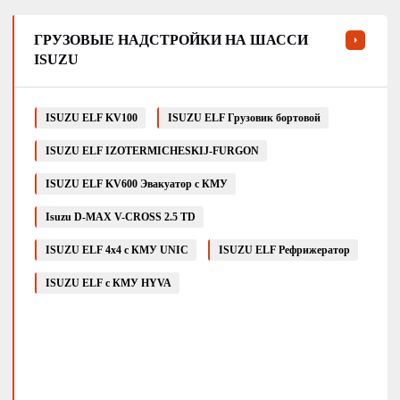
ГРУЗОВЫЕ НАДСТРОЙКИ НА ШАССИ
ISUZU
ISUZU ELF KV100
ISUZU ELF Грузовик бортовой
ISUZU ELF IZOTERMICHESKIJ-FURGON
ISUZU ELF KV600 Эвакуатор с КМУ
Isuzu D-MAX V-CROSS 2.5 TD
ISUZU ELF 4x4 с КМУ UNIC
ISUZU ELF Рефрижератор
ISUZU ELF с КМУ HYVA