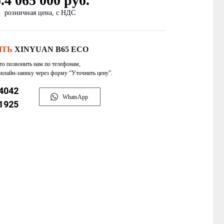
.
4 065 000 руб.
розничная цена, с НДС
ИТЬ
XINYUAN B65 ECO
то позвонить нам по телефонам,
нлайн‑заявку через форму “Уточнить цену”.
 4042
WhatsApp
 1925