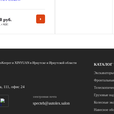
0 руб.
а, с НДС
oKeeper и XINYUAN в Иркутске и Иркутской области
КАТАЛОГ
Экскаваторы
Фронтальные
а, 111, офис 24
Телескопиче
Грузовые на
электронная почта
Колесные э
specteh@autolex.salon
Навесное об