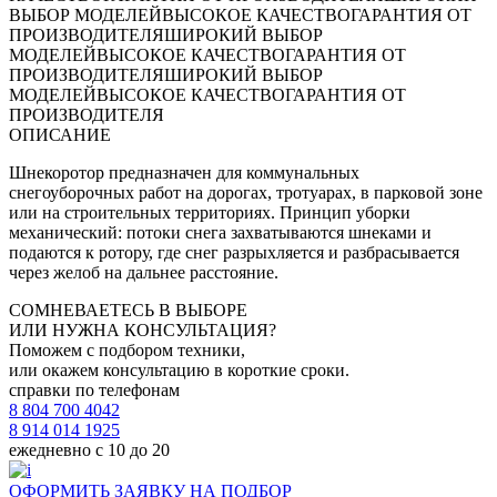
ВЫБОР МОДЕЛЕЙ
ВЫСОКОЕ КАЧЕСТВО
ГАРАНТИЯ ОТ
ПРОИЗВОДИТЕЛЯ
ШИРОКИЙ ВЫБОР
МОДЕЛЕЙ
ВЫСОКОЕ КАЧЕСТВО
ГАРАНТИЯ ОТ
ПРОИЗВОДИТЕЛЯ
ШИРОКИЙ ВЫБОР
МОДЕЛЕЙ
ВЫСОКОЕ КАЧЕСТВО
ГАРАНТИЯ ОТ
ПРОИЗВОДИТЕЛЯ
ОПИСАНИЕ
Шнекоротор предназначен для коммунальных
снегоуборочных работ на дорогах, тротуарах, в парковой зоне
или на строительных территориях. Принцип уборки
механический: потоки снега захватываются шнеками и
подаются к ротору, где снег разрыхляется и разбрасывается
через желоб на дальнее расстояние.
СОМНЕВАЕТЕСЬ В ВЫБОРЕ
ИЛИ НУЖНА КОНСУЛЬТАЦИЯ?
Поможем с подбором техники,
или окажем консультацию в короткие сроки.
справки по телефонам
8 804 700 4042
8 914 014 1925
ежедневно с 10 до 20
ОФОРМИТЬ ЗАЯВКУ НА ПОДБОР