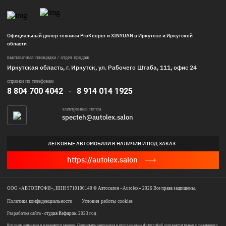
Официальный дилер техники ProKeeper и XINYUAN в Иркутске и Иркутской
области
выставочная площадка / отдел продаж
Иркутская область, г. Иркутск, ул. Рабочего Штаба, 111, офис 24
справки по телефонам
8 804 700 4042
8 914 014 1925
электронная почта
specteh@autolex.salon
ЛЕГКОВЫЕ АВТОМОБИЛИ В НАЛИЧИИ И ПОД ЗАКАЗ
https://autolex.salon
ООО «АВТОПРОФИ», ИНН 9710100140 © Автосалон «Autolex» 2026 Все права защищены.
Политика конфиденциальности
Условия работы cookies
Разработка сайта -
студия Кефирок
. 2023 год
Все права защищены и охраняются законом. Перепечатка материалов и использование фотографий допускается только с письменного