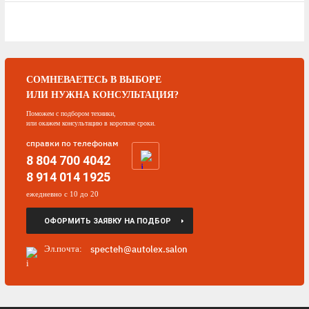
СОМНЕВАЕТЕСЬ В ВЫБОРЕ
ИЛИ НУЖНА КОНСУЛЬТАЦИЯ?
Поможем с подбором техники,
или окажем консультацию в короткие сроки.
справки по телефонам
8 804 700 4042
8 914 014 1925
ежедневно с 10 до 20
ОФОРМИТЬ ЗАЯВКУ НА ПОДБОР
specteh@autolex.salon
Эл.почта: